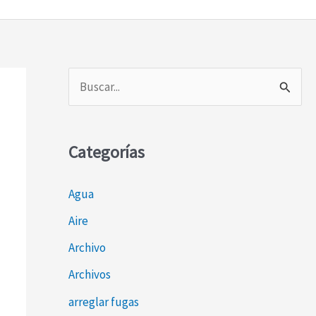
B
u
s
Categorías
c
a
Agua
r
Aire
p
o
Archivo
r
Archivos
:
arreglar fugas