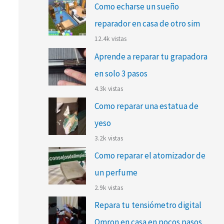
Como echarse un sueño
reparador en casa de otro sim
12.4k vistas
Aprende a reparar tu grapadora
en solo 3 pasos
4.3k vistas
Como reparar una estatua de
yeso
3.2k vistas
Como reparar el atomizador de
un perfume
2.9k vistas
Repara tu tensiómetro digital
Omron en casa en pocos pasos