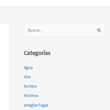
B
u
s
Categorías
c
a
Agua
r
Aire
p
o
Archivo
r
Archivos
:
arreglar fugas