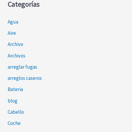
Categorías
c
a
Agua
r
Aire
p
o
Archivo
r
Archivos
:
arreglar fugas
arreglos caseros
Bateria
blog
Cabello
Coche