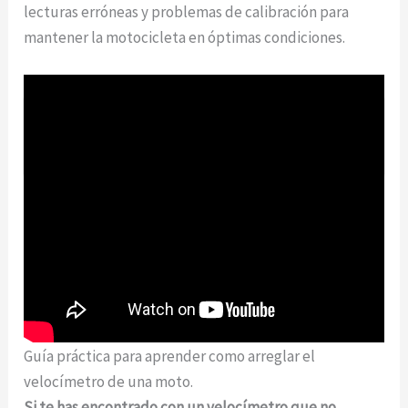
lecturas erróneas y problemas de calibración para
mantener la motocicleta en óptimas condiciones.
Post Relacionado
¡Repara el cilindro
de tu motosierra en casa! Aprende
cómo
Guía práctica para aprender como arreglar el
velocímetro de una moto.
Si te has encontrado con un velocímetro que no