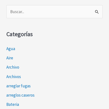
B
u
s
Categorías
c
a
Agua
r
Aire
p
o
Archivo
r
Archivos
:
arreglar fugas
arreglos caseros
Bateria