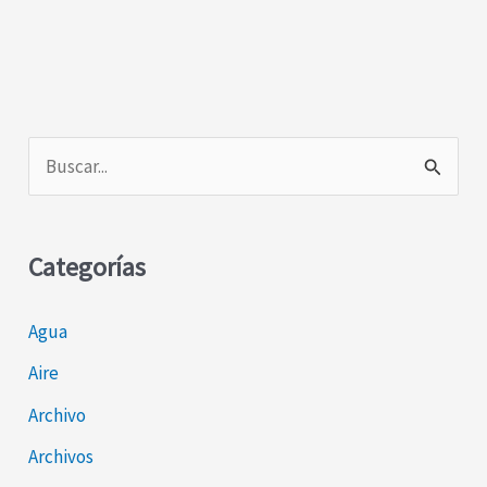
B
u
s
Categorías
c
a
Agua
r
Aire
p
o
Archivo
r
Archivos